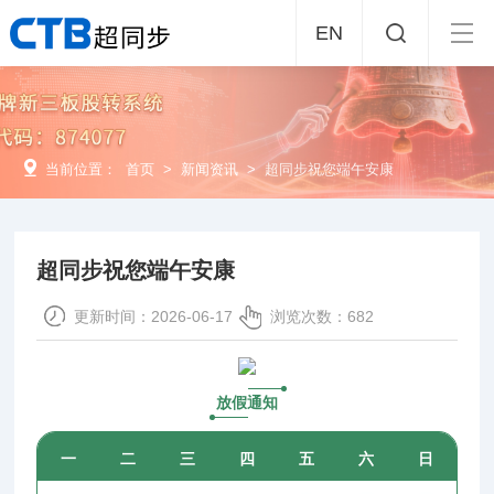
EN
当前位置：
首页
>
新闻资讯
>
超同步祝您端午安康
超同步祝您端午安康
更新时间：2026-06-17
浏览次数：682
放假通知
一
二
三
四
五
六
日