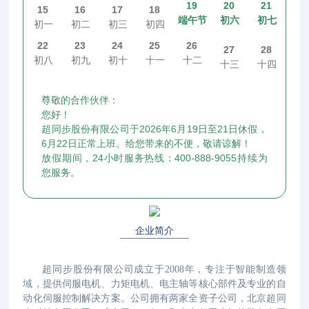
19
20
21
15
16
17
18
端午节
初六
初七
初一
初二
初三
初四
22
23
24
25
26
27
28
初八
初九
初十
十一
十二
十三
十四
尊敬的合作伙伴：
您好！
超同步股份有限公司于2026年6月19日至21日休假，
6月22日正常上班。给您带来的不便，敬请谅解！
放假期间，24小时服务热线：400-888-9055持续为
您服务。
企业简介
超同步股份有限公司成立于2008年，专注于智能制造领
域，提供伺服电机、力矩电机、电主轴等核心部件及专业的自
动化伺服控制解决方案。公司拥有两家全资子公司，北京超同