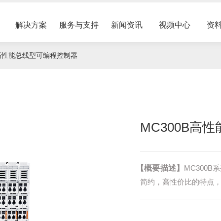
解决方案
服务与支持
新闻资讯
视频中心
资
0B高性能总线型可编程控制器
伺服电机
伺服驱动器
业文化
服务网络
展会活动
压力机行业
备件维修
选型样本
企业资讯
MC300B高
Z18伺服主轴电机
D18交流伺服驱动器
房展示
配件销售
油田行业
PDM系列盘式电机
入我们
建筑行业
Z18L系列中心出水伺服主轴电机
ECM系列模组蓄能器
【概要描述】
MC300
S18B系列通用伺服电机
PCS系列压力机驱控一
摩擦焊
简约，高性价比的特点
Z18H高速伺服主轴电机
D18-G系列交流伺服驱
PDM系列螺旋压力机专用直驱电机
HPM系列交流永磁同步伺服电机