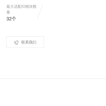
最大适配IO模块数
量
32个
品
MC300B高性能总线型可编程控制器
联系我们
体机
OMIN10G系列通用HMI人机界面