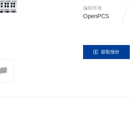
YH系列滑块电机
编程环境
查看更多产品
OpenPCS
直驱转台
运动控制器
直驱转台
EM8012系列IO模块产
获取报价
OMIN18G系列显控一