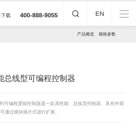
EN
400-888-9055
料下载
产品概览
规格参数
车床电主轴
说明书
性能总线型可编程控制器
车床电主轴
MBS系列中大功率多传伺服驱动器
B系列可编程逻辑控制器是一款高性能、总线型控制器。具有外观
体机
，可通过模块插片式进行扩展。
动器