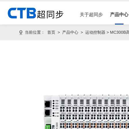
关于超同步
产品中心
当前位置：
首页
>
产品中心
>
运动控制器
> MC30
数控系统
公司简介
机床行业
企
HOST50车铣数控系统
荣誉资质
液压伺服行业
厂
联系我们
木工行业
加
剪切行业