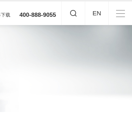
EN
400-888-9055
料下载
车床电主轴
说明书
车床电主轴
MBS系列中大功率多传伺服驱动器
体机
动器