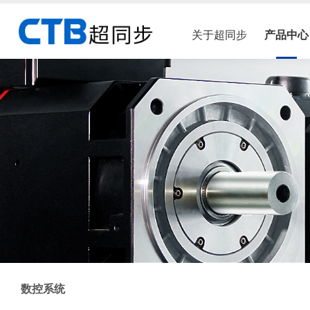
关于超同步
产品中心
数控系统
公司简介
机床行业
企
HOST50车铣数控系统
荣誉资质
液压伺服行业
厂
联系我们
木工行业
加
剪切行业
数控系统