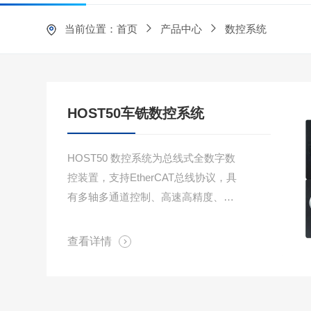
当前位置：
首页
产品中心
数控系统
铣床电主轴
铣床电主轴
HOST50车铣数控系统
HOST50 数控系统为总线式全数字数
控装置，支持EtherCAT总线协议，具
有多轴多通道控制、高速高精度、复
合加工工艺及多轴组同步控制等技
术。系统采用加减速控制算法、小线
查看详情
段加工控制算法及三次样条插补算法
等，可满足高速高精的控制需求，该
产品.....