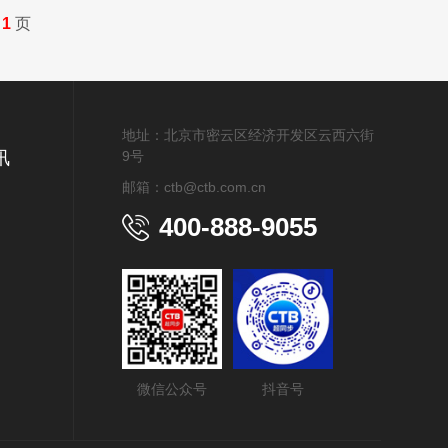
第
1
页
地址：北京市密云区经济开发区云西六街
讯
9号
邮箱：ctb@ctb.com.cn
400-888-9055
微信公众号
抖音号