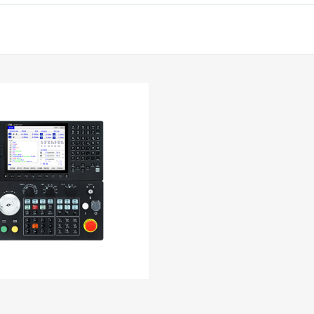
YH系列滑块电机
查看更多产品
直驱转台
运动控制器
直驱转台
EM8012系列IO模块产
OMIN18G系列显控一