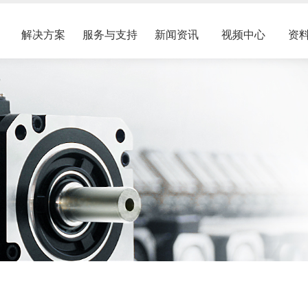
解决方案
服务与支持
新闻资讯
视频中心
资
伺服电机
伺服驱动器
业文化
服务网络
展会活动
压力机行业
备件维修
选型样本
企业资讯
Z18伺服主轴电机
D18交流伺服驱动器
房展示
配件销售
油田行业
PDM系列盘式电机
入我们
建筑行业
Z18L系列中心出水伺服主轴电机
ECM系列模组蓄能器
S18B系列通用伺服电机
PCS系列压力机驱控一
摩擦焊
Z18H高速伺服主轴电机
D18-G系列交流伺服驱
PDM系列螺旋压力机专用直驱电机
HPM系列交流永磁同步伺服电机