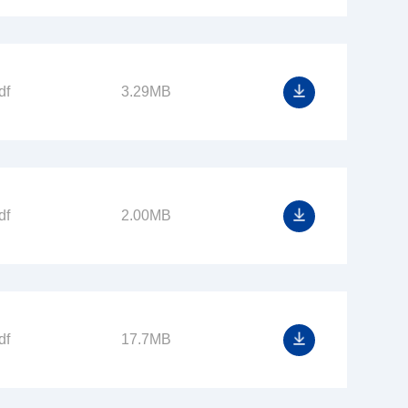
df
3.29MB
df
2.00MB
df
17.7MB