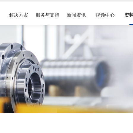
解决方案
服务与支持
新闻资讯
视频中心
资
伺服电机
伺服驱动器
业文化
服务网络
展会活动
压力机行业
备件维修
选型样本
企业资讯
Z18伺服主轴电机
D18交流伺服驱动器
房展示
配件销售
油田行业
PDM系列盘式电机
入我们
建筑行业
Z18L系列中心出水伺服主轴电机
ECM系列模组蓄能器
S18B系列通用伺服电机
PCS系列压力机驱控一
摩擦焊
Z18H高速伺服主轴电机
D18-G系列交流伺服驱
PDM系列螺旋压力机专用直驱电机
HPM系列交流永磁同步伺服电机