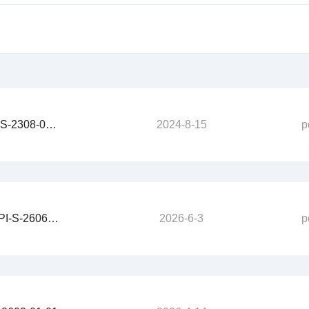
YH系列滑块电机
查看更多产品
直驱转台
运动控制器
直驱转台
EM8012系列IO模块产
8-03-01
2024-8-15
p
OMIN18G系列显控一
06-01-01
2026-6-3
p