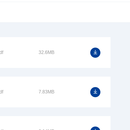
品
MC300B高性能总线型可编程控制器
df
32.6MB
体机
OMIN10G系列通用HMI人机界面
df
7.83MB