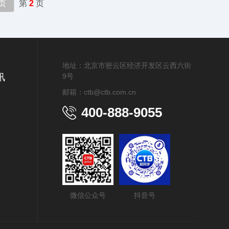
页
第
2
页
地址：北京市密云区经济开发区云西六街
讯
9号
邮箱：ctb@ctb.com.cn
400-888-9055
微信公众号
抖音号