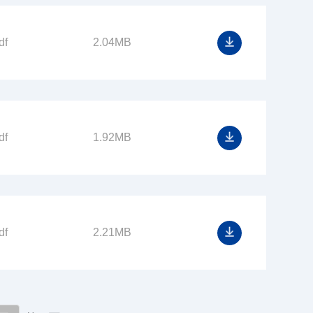
df
2.04MB
df
1.92MB
df
2.21MB