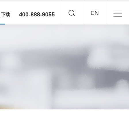
EN
400-888-9055
料下载
车床电主轴
说明书
车床电主轴
MBS系列中大功率多传伺服驱动器
体机
动器