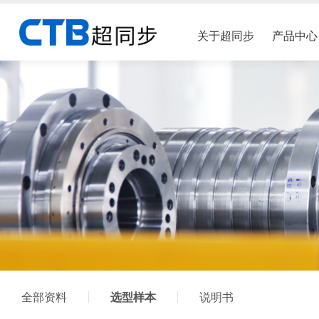
关于超同步
产品中心
数控系统
公司简介
机床行业
企
HOST50车铣数控系统
荣誉资质
液压伺服行业
厂
联系我们
木工行业
加
剪切行业
全部资料
选型样本
说明书